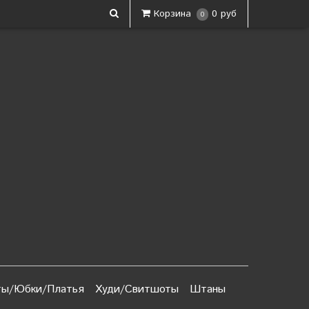
Корзина
0 руб
0
ы/Юбки/Платья
Худи/Свитшоты
Штаны