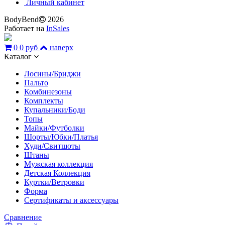
Личный кабинет
BodyBend
2026
Работает на
InSales
0
0 руб
наверх
Каталог
Лосины/Бриджи
Пальто
Комбинезоны
Комплекты
Купальники/Боди
Топы
Майки/Футболки
Шорты/Юбки/Платья
Худи/Свитшоты
Штаны
Мужская коллекция
Детская Коллекция
Куртки/Ветровки
Форма
Сертификаты и аксессуары
Сравнение