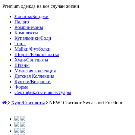
Premium одежда на все случаи жизни
Лосины/Бриджи
Пальто
Комбинезоны
Комплекты
Купальники/Боди
Топы
Майки/Футболки
Шорты/Юбки/Платья
Худи/Свитшоты
Штаны
Мужская коллекция
Детская Коллекция
Куртки/Ветровки
Форма
Сертификаты и аксессуары
Худи/Свитшоты
NEW! Свитшот Sweatshort Freedom