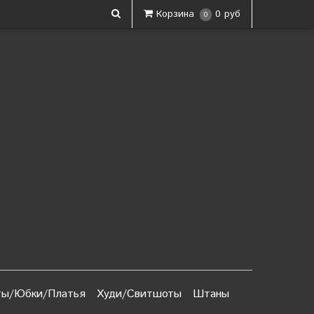
Корзина
0 руб
0
ы/Юбки/Платья
Худи/Свитшоты
Штаны